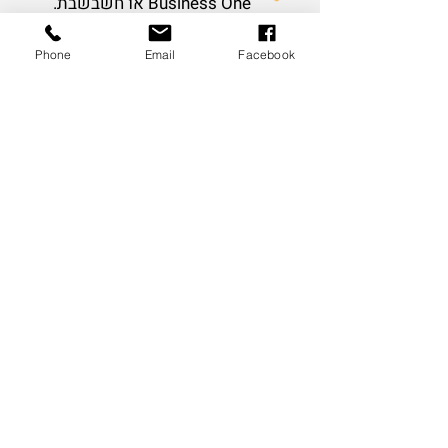
Business One או חשבשבת.
Phone
Email
Facebook
עסקים בכל התחומים שמספקים
שירותים ומוצרים לדוגמה: חנויות
(פיזיות וגם לא), יבואנים, יצואנים,
קמעונאים, משרדים ועוד ועוד.
מה המערכת כוללת?