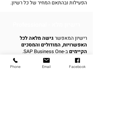
הפעילות ובהתאם המחיר של כל רשיון.
רישיון מלא - Professional
רישיון המאפשר
גישה מלאה לכל
האפשרויות, המודולים והמסכים
הקיימים
ב-SAP Business One.
הרישיון מיועד לבעלי תפקידים ולמנהלים
העוסקים במרבית תהליכי העבודה
Phone
Email
Facebook
והתחומים במערכת ה- ERP לניהול
העסק.
רישיון חלקי לניהול לקוחות -
Limited CRM
הרישיון מספק גישה לחלק מאפשרויות
המערכת בתחום:
המכירות
,
הרכש
, ה-